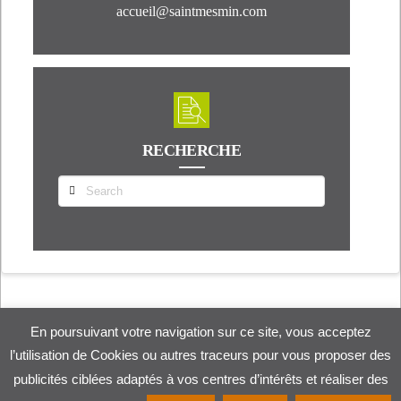
accueil@saintmesmin.com
RECHERCHE
Search
En poursuivant votre navigation sur ce site, vous acceptez
ACCUEIL
DÉCOUVRIR ST MESMIN
VOTRE MAIRIE
VIE PRATIQUE
VIE ÉCONOMIQUE
VIE ASSOCIATIVE
CONTACT
l’utilisation de Cookies ou autres traceurs pour vous proposer des
publicités ciblées adaptés à vos centres d’intérêts et réaliser des
Création Procom Probureau