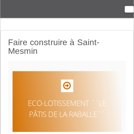
N
Faire construire à Saint-
Mesmin
ECO-LOTISSEMENT ``LE
PÂTIS DE LA RABALLE``