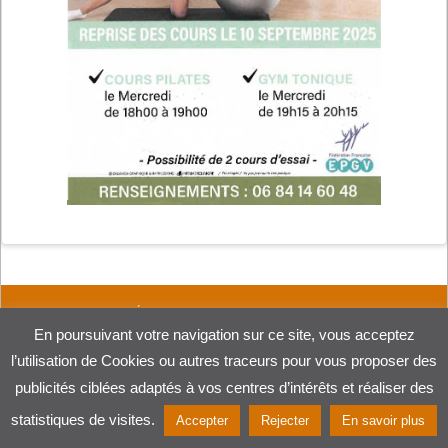
ACCUEIL
DÉCOUVRIR ST MESMIN
VOTRE MAIRIE
VIE PRATIQUE
VIE ÉCONOMIQUE
VIE ASSOCIATIVE
CONTACT
En poursuivant votre navigation sur ce site, vous acceptez
l’utilisation de Cookies ou autres traceurs pour vous proposer des
Création Procom Probureau
publicités ciblées adaptés à vos centres d’intérêts et réaliser des
Mentions légales
statistiques de visites.
Accepter
Rejecter
En savoir plus